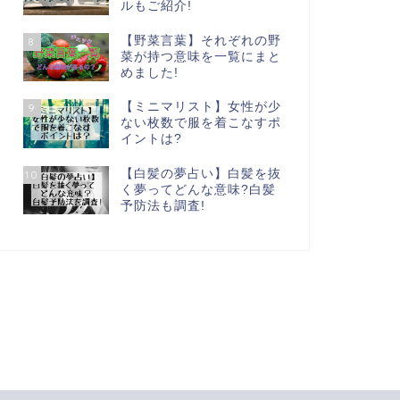
ルもご紹介!
【野菜言葉】それぞれの野
8
菜が持つ意味を一覧にまと
めました!
【ミニマリスト】女性が少
9
ない枚数で服を着こなすポ
イントは?
【白髪の夢占い】白髪を抜
10
く夢ってどんな意味?白髪
予防法も調査!