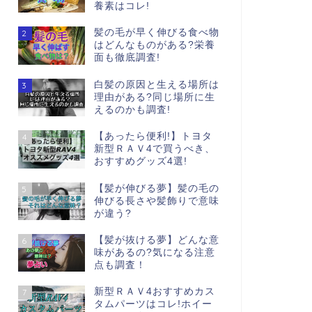
養素はコレ!
髪の毛が早く伸びる食べ物
2
はどんなものがある?栄養
面も徹底調査!
白髪の原因と生える場所は
3
理由がある?同じ場所に生
えるのかも調査!
【あったら便利!】トヨタ
4
新型ＲＡＶ4で買うべき、
おすすめグッズ4選!
【髪が伸びる夢】髪の毛の
5
伸びる長さや髪飾りで意味
が違う?
【髪が抜ける夢】どんな意
6
味があるの?気になる注意
点も調査！
新型ＲＡＶ4おすすめカス
7
タムパーツはコレ!ホイー