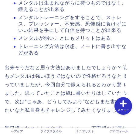
メンタルは生まれながらに持つものではなく、
鍛えることが出来る
メンタルトレーニングをすることで、ストレ
ホーム
ス、プレッシャー、不安感、恐怖感に負けずに
いい結果を手にして自信を持つことが出来る
お問い合わせ
メンタルが弱いことにもメリットはある
トレーニング方法は瞑想、ノートに書き出すな
特定商取引法に基づく表
どがある
記
出来そうだなと思う方法はありましたでしょうか？私
プライバシーポリシー
もメンタルは強いほうではないので性格だろうなと思
っていましたが、今回自分で鍛えられるとわかり驚き
ました。思っていたことは紙に書いたりはしていたの
で、次は“じゃあ、どうしてみよう”などもまた書いてみ
たいなと私自身もチャレンジしてみたくなりました。
メニュー
毎日様々なストレスやプレッシャー、不安感など何か
ヘアケア
ライフスタイル
ミニマリスト
プロフィール