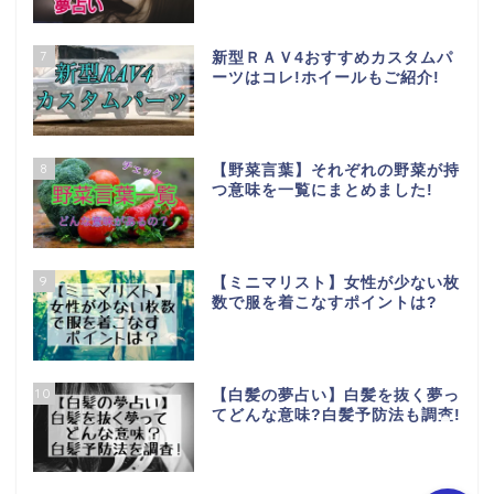
7
新型ＲＡＶ4おすすめカスタムパ
ーツはコレ!ホイールもご紹介!
8
【野菜言葉】それぞれの野菜が持
つ意味を一覧にまとめました!
ホーム
お問い合わせ
9
【ミニマリスト】女性が少ない枚
数で服を着こなすポイントは?
特定商取引法に基づく表
記
10
【白髪の夢占い】白髪を抜く夢っ
プライバシーポリシー
てどんな意味?白髪予防法も調査!