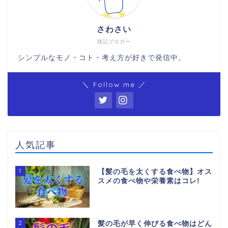
さわさい
雑記ブロガー
シンプルなモノ・コト・考え方が好きで発信中。
＼ Follow me ／
人気記事
1
【髪の毛を太くする食べ物】オス
スメの食べ物や栄養素はコレ!
2
髪の毛が早く伸びる食べ物はどん