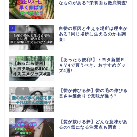
なものがある?栄養面も徹底調査!
3
白髪の原因と生える場所は理由が
ある?同じ場所に生えるのかも調
査!
4
【あったら便利!】トヨタ新型Ｒ
ＡＶ4で買うべき、おすすめグッ
ズ4選!
5
【髪が伸びる夢】髪の毛の伸びる
長さや髪飾りで意味が違う?
6
【髪が抜ける夢】どんな意味があ
るの?気になる注意点も調査！