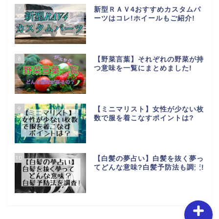
7
新型ＲＡＶ4おすすめカスタムパ
ーツはコレ!ホイールもご紹介!
8
【野菜言葉】それぞれの野菜が持
つ意味を一覧にまとめました!
ホーム
お問い合わせ
9
【ミニマリスト】女性が少ない枚
数で服を着こなすポイントは?
特定商取引法に基づく表
記
10
【白髪の夢占い】白髪を抜く夢っ
プライバシーポリシー
てどんな意味?白髪予防法も調査!