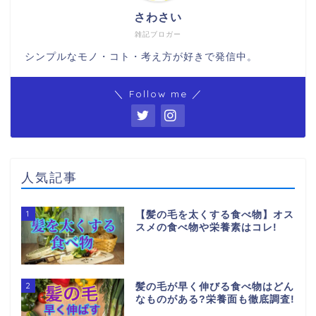
さわさい
雑記ブロガー
シンプルなモノ・コト・考え方が好きで発信中。
＼ Follow me ／
人気記事
1
【髪の毛を太くする食べ物】オス
スメの食べ物や栄養素はコレ!
2
髪の毛が早く伸びる食べ物はどん
なものがある?栄養面も徹底調査!