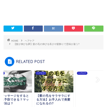
HOME
ヘアケア
【髪が伸びる夢】髪の毛の伸びる長さや髪飾りで意味が違う?
RELATED POST
ケア
ヘアケア
ヘアケア
皮マッサージをすると
【髪の毛をサラサラにす
髪は予防できる？マッ
る方法】お手入れで美髪
ージ法は？
になれるの?