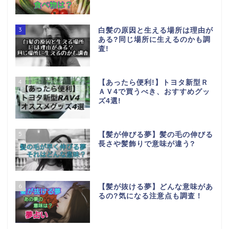
3
白髪の原因と生える場所は理由が
ある?同じ場所に生えるのかも調
査!
4
【あったら便利!】トヨタ新型Ｒ
ＡＶ4で買うべき、おすすめグッ
ズ4選!
5
【髪が伸びる夢】髪の毛の伸びる
長さや髪飾りで意味が違う?
6
【髪が抜ける夢】どんな意味があ
るの?気になる注意点も調査！