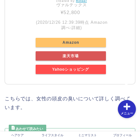
created by
Rinker
ヴァルテックス
¥52,800
ホーム
(2020/12/26 12:39:39時点 Amazon
調べ-
詳細)
お問い合わせ
Amazon
特定商取引法に基づく表
楽天市場
記
Yahooショッピング
プライバシーポリシー
こちらでは、女性の頭皮の臭いについて詳しく調べて
います。
メニュー
ヘアケア
ライフスタイル
ミニマリスト
プロフィール
加齢臭の女性におすすめシャン