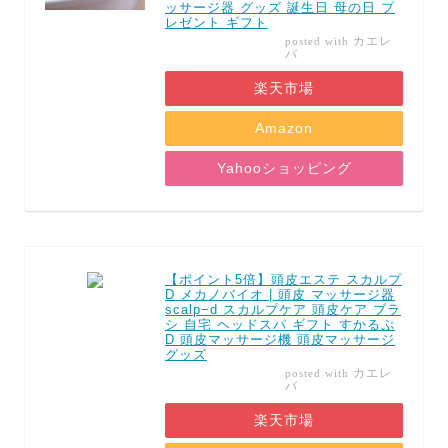
ッサージ器 グッズ 誕生日 母の日 プ
レゼント ギフト
カエレ
posted with
バ
楽天市場
Amazon
Yahooショッピング
【ポイント5倍】頭皮エステ スカルプ
D メカノバイオ | 頭皮 マッサージ器
scalp−d スカルプケア 頭皮ケア ブラ
シ 自宅 ヘッドスパ ギフト すかるぷ
D 頭皮マッサージ機 頭皮マッサージ
グッズ
カエレ
posted with
バ
楽天市場