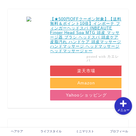
ホーム
【★500円OFFクーポン対象】【送料
無料＆ポイント10倍】インボーテ フ
ィンガーヘッドスパ INBEAUTE
Finger Head Spa MTG 頭皮 マッサ
お問い合わせ
ージ器 ブラシ ヘッドスパ 頭皮ケア
皮脂汚れ ハンドケア 頭皮マッサージ
ハンドマッサージ ヘッドマッサージ
ヘッドマッサージャー
特定商取引法に基づく表
カエレ
posted with
記
バ
楽天市場
プライバシーポリシー
Amazon
Yahooショッピング
メニュー
ヘアケア
ライフスタイル
ミニマリスト
プロフィール