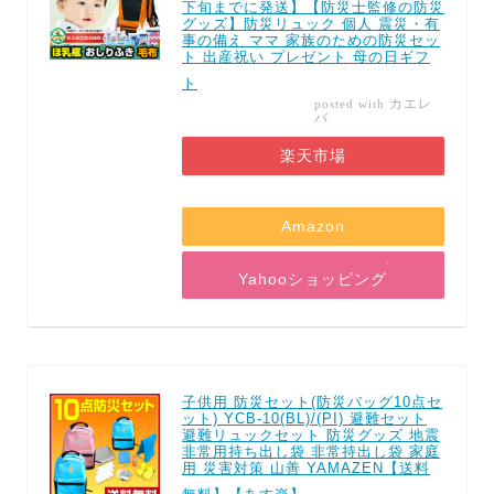
下旬までに発送】【防災士監修の防災
グッズ】防災リュック 個人 震災・有
事の備え ママ 家族のための防災セッ
ト 出産祝い プレゼント 母の日ギフ
ト
カエレ
posted with
バ
楽天市場
Amazon
Yahooショッピング
子供用 防災セット(防災バッグ10点セ
ット) YCB-10(BL)/(PI) 避難セット
避難リュックセット 防災グッズ 地震
非常用持ち出し袋 非常持出し袋 家庭
用 災害対策 山善 YAMAZEN【送料