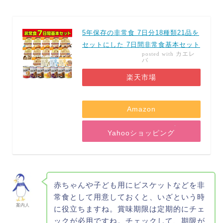
5年保存の非常食 7日分18種類21品を
セットにした 7日間非常食基本セット
カエレ
posted with
バ
楽天市場
Amazon
Yahooショッピング
赤ちゃんや子ども用にビスケットなどを非
常食として用意しておくと、いざという時
案内人
に役立ちますね。賞味期限は定期的にチェ
ックが必用ですね。チェックして、期限が