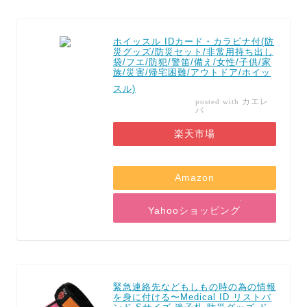
ホイッスル IDカード・カラビナ付(防
災グッズ/防災セット/非常用持ち出し
袋/フエ/防犯/警笛/備え/女性/子供/家
族/災害/帰宅困難/アウトドア/ホイッ
スル)
カエレ
posted with
バ
楽天市場
Amazon
Yahooショッピング
緊急連絡先などもしもの時の為の情報
を身に付ける〜Medical ID リストバ