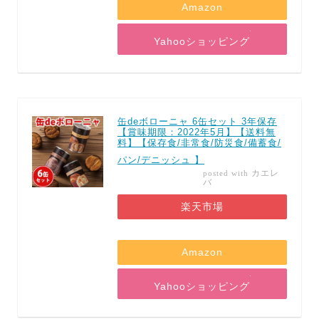
Amazon
Yahooショッピング
缶deボローニャ 6缶セット 3年保存
【賞味期限：2022年5月】【送料無
料】【保存食/非常食/防災食/備蓄食/
パン/デニッシュ 】
カエレ
posted with
バ
楽天市場
Amazon
Yahooショッピング