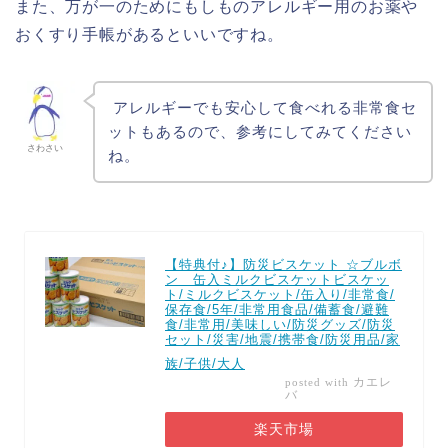
また、万が一のためにもしものアレルギー用のお薬や
おくすり手帳があるといいですね。
アレルギーでも安心して食べれる非常食セ
ットもあるので、参考にしてみてください
さわさい
ね。
【特典付♪】防災ビスケット ☆ブルボ
ン 缶入ミルクビスケットビスケッ
ト/ミルクビスケット/缶入り/非常食/
保存食/5年/非常用食品/備蓄食/避難
食/非常用/美味しい/防災グッズ/防災
セット/災害/地震/携帯食/防災用品/家
族/子供/大人
カエレ
posted with
バ
楽天市場