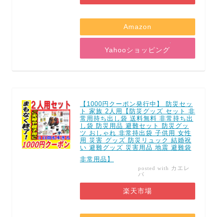
Amazon
Yahooショッピング
【1000円クーポン発行中】 防災セッ
ト 家族 2人用【防災グッズ セット 非
常用持ち出し袋 送料無料 非常持ち出
し袋 防災用品 避難セット 防災グッ
ツ おしゃれ 非常持出袋 子供用 女性
用 災害 グッズ 防災リュック 結婚祝
い 避難グッズ 災害用品 地震 避難袋
非常用品】
カエレ
posted with
バ
楽天市場