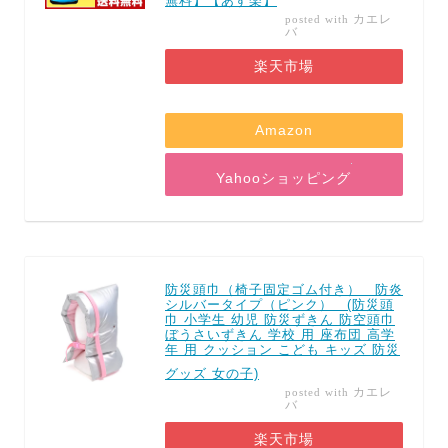
無料】【あす楽】
カエレ
posted with
バ
楽天市場
Amazon
Yahooショッピング
防災頭巾（椅子固定ゴム付き） 防炎
シルバータイプ（ピンク） (防災頭
巾 小学生 幼児 防災ずきん 防空頭巾
ぼうさいずきん 学校 用 座布団 高学
年 用 クッション こども キッズ 防災
グッズ 女の子)
カエレ
posted with
バ
楽天市場