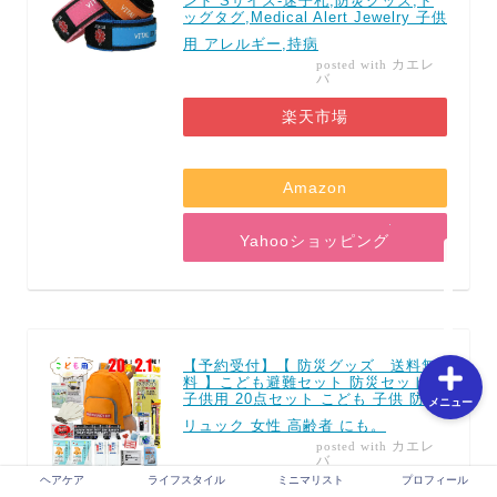
ンド Sサイズ-迷子札,防災グッズ,ド
ッグタグ,Medical Alert Jewelry 子供
用 アレルギー,持病
ホーム
カエレ
posted with
バ
楽天市場
お問い合わせ
Amazon
特定商取引法に基づく表
記
Yahooショッピング
プライバシーポリシー
【予約受付】【 防災グッズ 送料無
料 】こども避難セット 防災セット
子供用 20点セット こども 子供 防災
メニュー
リュック 女性 高齢者 にも。
カエレ
posted with
バ
ヘアケア
ライフスタイル
ミニマリスト
プロフィール