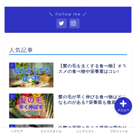
＼ Follow me ／
ホーム
お問い合わせ
人気記事
特定商取引法に基づく表
記
1
【髪の毛を太くする食べ物】オス
スメの食べ物や栄養素はコレ!
プライバシーポリシー
2
髪の毛が早く伸びる食べ物はどん
なものがある?栄養面も徹底調査!
メニュー
3
白髪の原因と生える場所は理由が
ヘアケア
ライフスタイル
ミニマリスト
プロフィール
ある?同じ場所に生えるのかも調