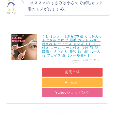
オススメのはさみは小さめで眉毛カット
用のモノがおすすめ。
さわさい
くし付カットはさみ2本組 くし付カッ
トはさみ まゆげ 眉毛 カット ハサミ
はさみ レディース メンズ くし くし
付き コーム コーム付き ひげ 顎 髭
口鬚 生えさがり 美容 眉毛用 お手入
れ フェイス 顔【メール便可】
カエレ
posted with
バ
楽天市場
Amazon
Yahooショッピング