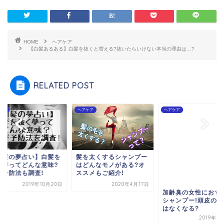
HOME
ヘアケア
【白髪あるある】白髪を抜くと増える?抜いたらいけない本当の理由は…?
RELATED POST
ケア
ヘアケア
ヘアケア
白髪の夢占い】白髪を
髪を太くするシャンプー
く夢ってどんな意味?
はどんなモノがある?オ
髪予防法も調査!
ススメもご紹介!
2019年10月20日
2020年4月17日
加齢臭の女性におす
シャンプー!頭皮の臭
はなくなる?
2019年1