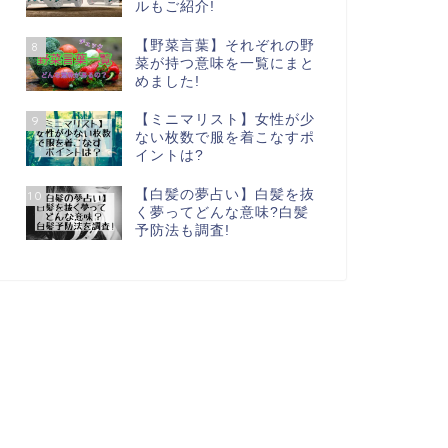
ルもご紹介!
【野菜言葉】それぞれの野
8
菜が持つ意味を一覧にまと
めました!
【ミニマリスト】女性が少
9
ない枚数で服を着こなすポ
イントは?
【白髪の夢占い】白髪を抜
10
く夢ってどんな意味?白髪
予防法も調査!