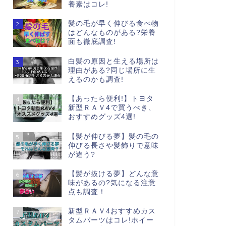
養素はコレ!
髪の毛が早く伸びる食べ物
2
はどんなものがある?栄養
面も徹底調査!
白髪の原因と生える場所は
3
理由がある?同じ場所に生
えるのかも調査!
【あったら便利!】トヨタ
4
新型ＲＡＶ4で買うべき、
おすすめグッズ4選!
【髪が伸びる夢】髪の毛の
5
伸びる長さや髪飾りで意味
が違う?
【髪が抜ける夢】どんな意
6
味があるの?気になる注意
点も調査！
新型ＲＡＶ4おすすめカス
7
タムパーツはコレ!ホイー