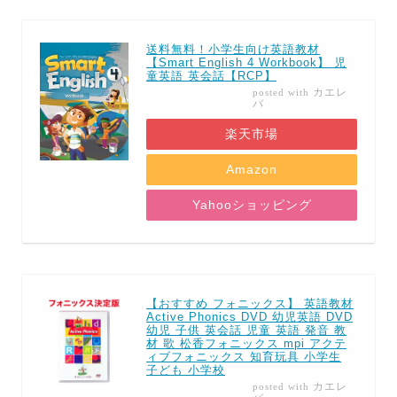
送料無料！小学生向け英語教材
【Smart English 4 Workbook】 児
童英語 英会話【RCP】
カエレ
posted with
バ
楽天市場
Amazon
Yahooショッピング
【おすすめ フォニックス】 英語教材
Active Phonics DVD 幼児英語 DVD
幼児 子供 英会話 児童 英語 発音 教
材 歌 松香フォニックス mpi アクテ
ィブフォニックス 知育玩具 小学生
子ども 小学校
カエレ
posted with