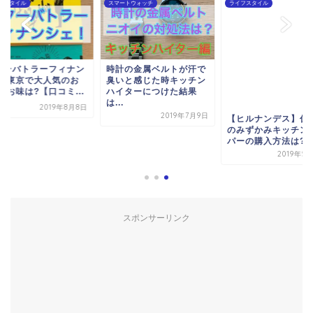
フスタイル
スマートウォッチ
ライフスタイル
ターバトラーフィナン
時計の金属ベルトが汗で
ェ!東京で大人気のお
臭いと感じた時キッチン
!お味は?【口コミ...
ハイターにつけた結果
は...
2019年8月8日
2019年7月9日
【ヒルナンデス】仁
のみずかみキッチン
パーの購入方法は?
2019年5
スポンサーリンク