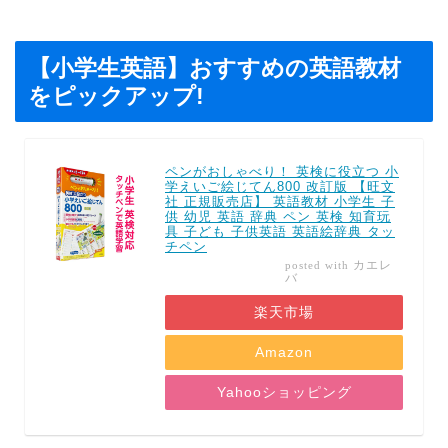
【小学生英語】おすすめの英語教材
をピックアップ!
ペンがおしゃべり！ 英検に役立つ 小
学えいご絵じてん800 改訂版 【旺文
社 正規販売店】 英語教材 小学生 子
供 幼児 英語 辞典 ペン 英検 知育玩
具 子ども 子供英語 英語絵辞典 タッ
チペン
カエレ
posted with
バ
楽天市場
Amazon
Yahooショッピング