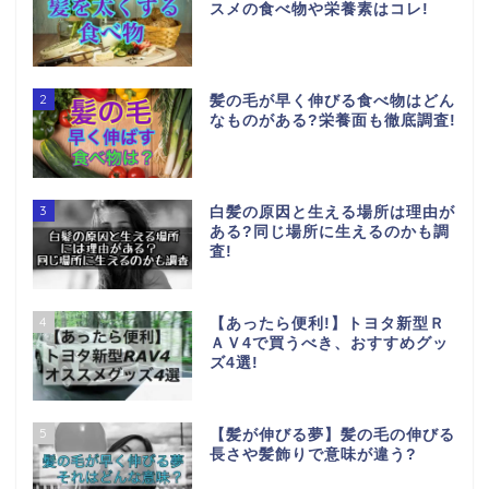
スメの食べ物や栄養素はコレ!
2
髪の毛が早く伸びる食べ物はどん
なものがある?栄養面も徹底調査!
3
白髪の原因と生える場所は理由が
ある?同じ場所に生えるのかも調
査!
4
【あったら便利!】トヨタ新型Ｒ
ＡＶ4で買うべき、おすすめグッ
ズ4選!
5
【髪が伸びる夢】髪の毛の伸びる
長さや髪飾りで意味が違う?