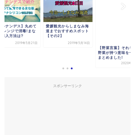
ヒルナンデス】丸めて
愛媛観光からしまなみ海
沸!レンジで消毒!まな
道までおすすめスポット
の購入方法は?
【その2】
2019年5月21日
2019年5月14日
【野菜言葉】それぞ
野菜が持つ意味を一
まとめました!
2020年6
スポンサーリンク