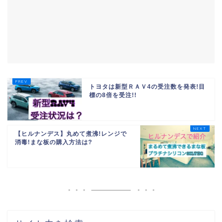
トヨタは新型ＲＡＶ4の受注数を発表!目
標の8倍を受注!!
【ヒルナンデス】丸めて煮沸!レンジで
消毒!まな板の購入方法は?