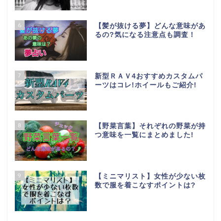
6
【髪が抜ける夢】どんな意味があ
るの?気になる注意点も調査！
7
新型ＲＡＶ4おすすめカスタムパ
ーツはコレ!ホイールもご紹介!
8
【野菜言葉】それぞれの野菜が持
つ意味を一覧にまとめました!
ホーム
お問い合わせ
9
【ミニマリスト】女性が少ない枚
数で服を着こなすポイントは?
特定商取引法に基づく表
記