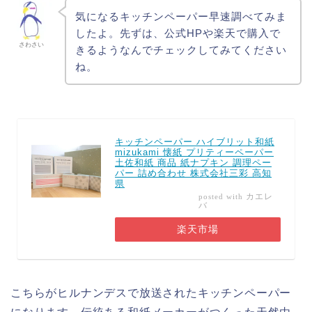
気になるキッチンペーパー早速調べてみま
したよ。先ずは、公式HPや楽天で購入で
さわさい
きるようなんでチェックしてみてください
ね。
キッチンペーパー ハイブリット和紙
mizukami 懐紙 プリティーペーパー
土佐和紙 商品 紙ナプキン 調理ペー
パー 詰め合わせ 株式会社三彩 高知
県
カエレ
posted with
バ
楽天市場
こちらがヒルナンデスで放送されたキッチンペーパー