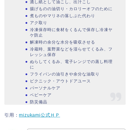
漉し紙として油こし、出汁こし
揚げものの油切り・カロリーオフのために
煮ものやマリネの落しぶた代わり
アク取り
冷凍保存時に食材をくるんで保存し冷凍ヤ
ケ防止
解凍時の余分な水分を吸収させる
冷蔵時、葉野菜などを湿らせてくるみ、フ
レッシュ保存
ぬらしてくるみ、電子レンジでの蒸し料理
に
フライパンの油引きや余分な油取り
ピクニック・アウトドアユース
パーソナルケア
ベビーケア
防災備品
引用：
mizukami公式ＨＰ