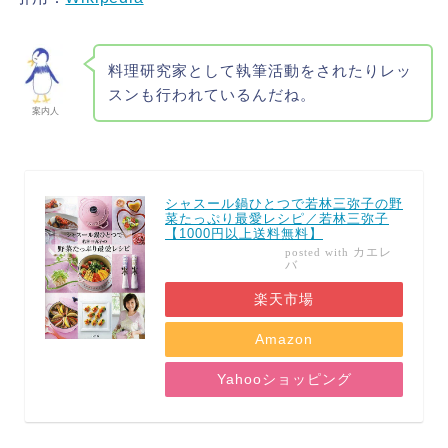
料理研究家として執筆活動をされたりレッ
スンも行われているんだね。
案内人
シャスール鍋ひとつで若林三弥子の野
菜たっぷり最愛レシピ／若林三弥子
【1000円以上送料無料】
カエレ
posted with
バ
楽天市場
Amazon
Yahooショッピング