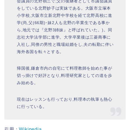
会議員の北野禎三で,父の後継者として市議会議員
をしている北野妙子は実妹である。大阪市立塚本
小学校,大阪市立新北野中学校を経て北野高校に進
学(尚,父(66期)･妹2人も北野の卒業生である事か
ら,地元では『北野3姉妹』と呼ばれていた。)。同
志社大学法学部に進学。大学卒業後は三菱商事に
入社し,同僚の男性と職場結婚をし,夫の転勤に伴い
海外各国を転々とする。
帰国後,鎌倉市内の自宅にて料理教師を始めた事が
切っ掛けで好評となり,料理研究家としての道を歩
み始める。
現在はレッスンも行っており,料理本の執筆も熱心
に行っている。
引用：
Wikipedia