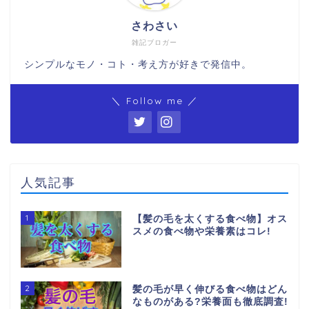
さわさい
雑記ブロガー
シンプルなモノ・コト・考え方が好きで発信中。
＼ Follow me ／
人気記事
1
【髪の毛を太くする食べ物】オス
スメの食べ物や栄養素はコレ!
2
髪の毛が早く伸びる食べ物はどん
なものがある?栄養面も徹底調査!