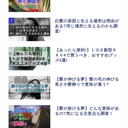
3
白髪の原因と生える場所は理由が
ある?同じ場所に生えるのかも調
査!
4
【あったら便利!】トヨタ新型Ｒ
ＡＶ4で買うべき、おすすめグッ
ズ4選!
5
【髪が伸びる夢】髪の毛の伸びる
長さや髪飾りで意味が違う?
6
【髪が抜ける夢】どんな意味があ
るの?気になる注意点も調査！