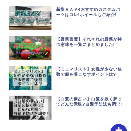
7
新型ＲＡＶ4おすすめカスタムパ
ーツはコレ!ホイールもご紹介!
8
【野菜言葉】それぞれの野菜が持
つ意味を一覧にまとめました!
ホーム
お問い合わせ
9
【ミニマリスト】女性が少ない枚
数で服を着こなすポイントは?
特定商取引法に基づく表
記
10
【白髪の夢占い】白髪を抜く夢っ
プライバシーポリシー
てどんな意味?白髪予防法も調査!