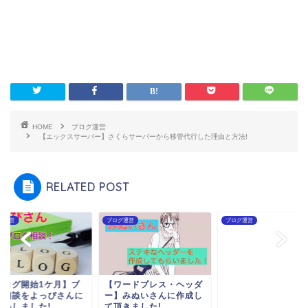
HOME
ブログ運営
【エックスサーバー】さくらサーバーから移管代行した理由と方法!
RELATED POST
グ運営
ブログ運営
ブログ運営
ブログ開始1ケ月】ブ
【ワードプレス・ヘッダ
グ相談をよっぴさんに
ー】みぬいさんに作成し
願いしました!
て頂きました!