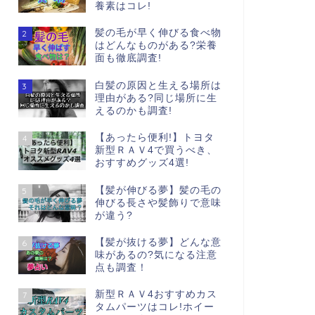
養素はコレ!
髪の毛が早く伸びる食べ物
2
はどんなものがある?栄養
面も徹底調査!
白髪の原因と生える場所は
3
理由がある?同じ場所に生
えるのかも調査!
【あったら便利!】トヨタ
4
新型ＲＡＶ4で買うべき、
おすすめグッズ4選!
【髪が伸びる夢】髪の毛の
5
伸びる長さや髪飾りで意味
が違う?
【髪が抜ける夢】どんな意
6
味があるの?気になる注意
点も調査！
新型ＲＡＶ4おすすめカス
7
タムパーツはコレ!ホイー