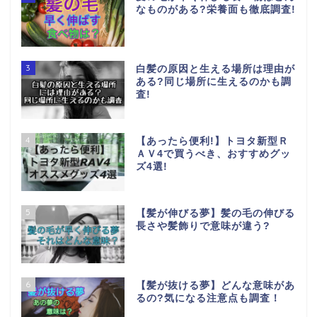
なものがある?栄養面も徹底調査!
3
白髪の原因と生える場所は理由が
ある?同じ場所に生えるのかも調
査!
4
【あったら便利!】トヨタ新型Ｒ
ＡＶ4で買うべき、おすすめグッ
ズ4選!
5
【髪が伸びる夢】髪の毛の伸びる
長さや髪飾りで意味が違う?
6
【髪が抜ける夢】どんな意味があ
るの?気になる注意点も調査！