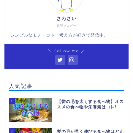
さわさい
雑記ブロガー
シンプルなモノ・コト・考え方が好きで発信中。
＼ Follow me ／
人気記事
1
【髪の毛を太くする食べ物】オス
スメの食べ物や栄養素はコレ!
2
髪の毛が早く伸びる食べ物はどん