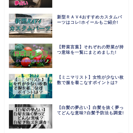
7
新型ＲＡＶ4おすすめカスタムパ
ーツはコレ!ホイールもご紹介!
8
【野菜言葉】それぞれの野菜が持
つ意味を一覧にまとめました!
ホーム
お問い合わせ
9
【ミニマリスト】女性が少ない枚
数で服を着こなすポイントは?
特定商取引法に基づく表
記
10
【白髪の夢占い】白髪を抜く夢っ
プライバシーポリシー
てどんな意味?白髪予防法も調査!